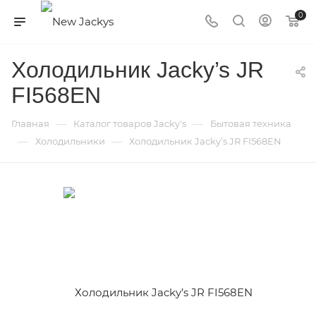
0
Холодильник Jacky’s JR
FI568EN
—
—
Главная
Каталог товаров Jacky's
Бытовая техника
—
—
Холодильники
Холодильник Jacky’s JR FI568EN