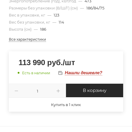
Энергопотребление (год), кВт/год
—
473
Размеры без упаковки (В/Ш/Г) (см)
—
186/84/75
Вес в упаковке, кг
—
123
Вес без упаковки, кг
—
114
Высота (см)
—
186
Все характеристики
113 990
руб.
/шт
Нашли дешевле?
Есть в наличии
В корзину
Купить в 1 клик