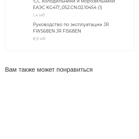
!СС Холодильники и морозильники
ЕАЭС KG417_052.CN.02.10454 (1)
1,4 мб
Руководство по эксплуатации JR
FW568EN JR FI568EN
8,9 мб
Вам также может понравиться