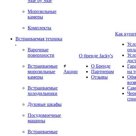
Side by Side
Морозильные
камеры
Комплекты
Как купи
Встраиваемая техника
Усл
Варочные
опл
поверхности
Усл
О бренде Jacky's
дос
Встраиваемые
О Бренде
Гар
морозильные
Акции
Партнерам
на т
камеры
Отзывы
Обм
воз
Встраиваемые
Сам
холодильники
Чер
спи
Духовые шкафы
Посудомоечные
машины
Встраиваемые