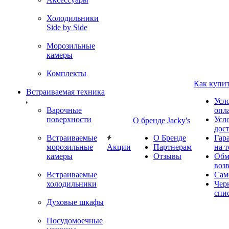
Холодильники
Side by Side
Морозильные
камеры
Комплекты
Как купи
Встраиваемая техника
Усл
Варочные
опл
поверхности
Усл
О бренде Jacky's
дос
Встраиваемые
О Бренде
Гар
морозильные
Акции
Партнерам
на т
камеры
Отзывы
Обм
воз
Встраиваемые
Сам
холодильники
Чер
спи
Духовые шкафы
Посудомоечные