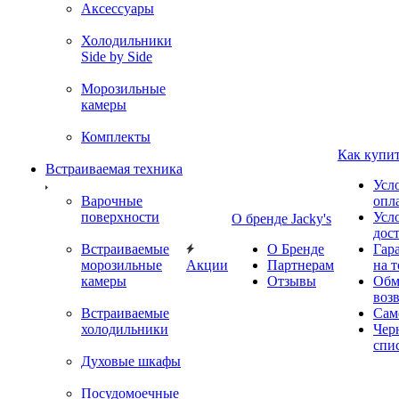
Аксессуары
Холодильники
Side by Side
Морозильные
камеры
Комплекты
Как купи
Встраиваемая техника
Усл
Варочные
опл
поверхности
Усл
О бренде Jacky's
дос
Встраиваемые
О Бренде
Гар
морозильные
Акции
Партнерам
на т
камеры
Отзывы
Обм
воз
Встраиваемые
Сам
холодильники
Чер
спи
Духовые шкафы
Посудомоечные