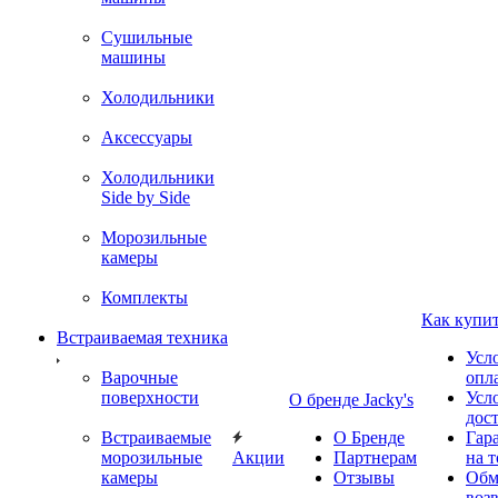
Сушильные
машины
Холодильники
Аксессуары
Холодильники
Side by Side
Морозильные
камеры
Комплекты
Как купи
Встраиваемая техника
Усл
Варочные
опл
поверхности
Усл
О бренде Jacky's
дос
Встраиваемые
О Бренде
Гар
морозильные
Акции
Партнерам
на т
камеры
Отзывы
Обм
воз