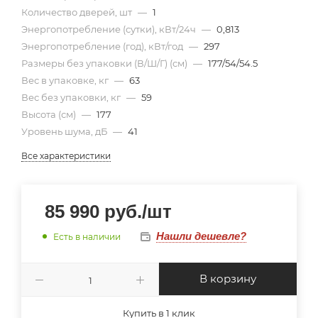
Количество дверей, шт
—
1
Энергопотребление (сутки), кВт/24ч
—
0,813
Энергопотребление (год), кВт/год
—
297
Размеры без упаковки (В/Ш/Г) (см)
—
177/54/54.5
Вес в упаковке, кг
—
63
Вес без упаковки, кг
—
59
Высота (см)
—
177
Уровень шума, дБ
—
41
Все характеристики
85 990
руб.
/шт
Нашли дешевле?
Есть в наличии
В корзину
Купить в 1 клик