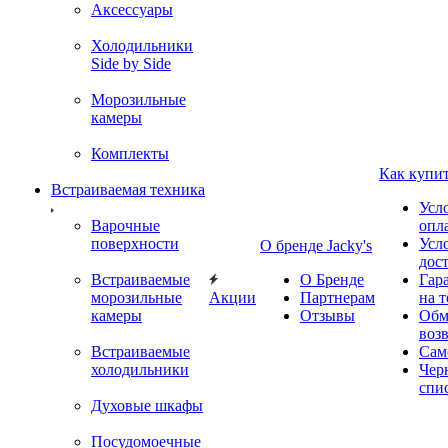
Аксессуары
Холодильники
Side by Side
Морозильные
камеры
Комплекты
Как купи
Встраиваемая техника
Усл
Варочные
опл
поверхности
Усл
О бренде Jacky's
дос
Встраиваемые
О Бренде
Гар
морозильные
Акции
Партнерам
на т
камеры
Отзывы
Обм
воз
Встраиваемые
Сам
холодильники
Чер
спи
Духовые шкафы
Посудомоечные