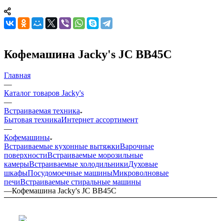
Кофемашина Jacky's JC BB45C
Главная
—
Каталог товаров Jacky's
—
Встраиваемая техника
Бытовая техника
Интернет ассортимент
—
Кофемашины
Встраиваемые кухонные вытяжки
Варочные
поверхности
Встраиваемые морозильные
камеры
Встраиваемые холодильники
Духовые
шкафы
Посудомоечные машины
Микроволновые
печи
Встраиваемые стиральные машины
—
Кофемашина Jacky's JC BB45C