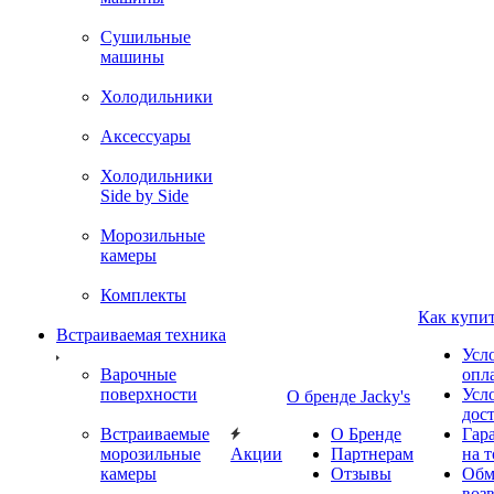
Сушильные
машины
Холодильники
Аксессуары
Холодильники
Side by Side
Морозильные
камеры
Комплекты
Как купи
Встраиваемая техника
Усл
Варочные
опл
поверхности
Усл
О бренде Jacky's
дос
Встраиваемые
О Бренде
Гар
морозильные
Акции
Партнерам
на т
камеры
Отзывы
Обм
воз